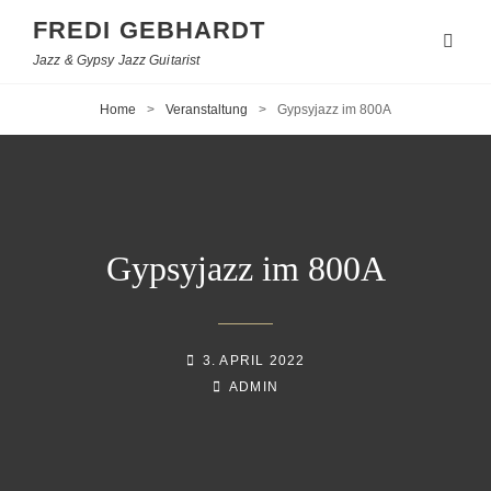
FREDI GEBHARDT
Jazz & Gypsy Jazz Guitarist
Home
>
Veranstaltung
>
Gypsyjazz im 800A
Gypsyjazz im 800A
POSTED-
3. APRIL 2022
ON
BY
BYLINE
ADMIN
LINE