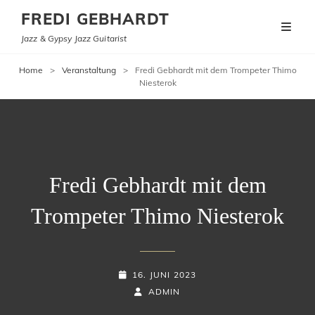
FREDI GEBHARDT
Jazz & Gypsy Jazz Guitarist
Home
>
Veranstaltung
>
Fredi Gebhardt mit dem Trompeter Thimo
Niesterok
Fredi Gebhardt mit dem
Trompeter Thimo Niesterok
POSTED-
16. JUNI 2023
ON
BY
BYLINE
ADMIN
LINE